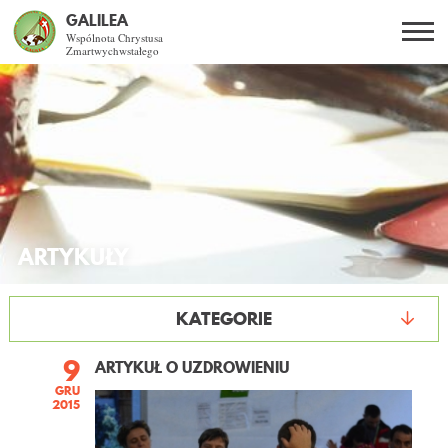
GALILEA
Wspólnota Chrystusa
Zmartwychwstałego
Szukaj
PL
EN
BG
CO DAJE ŻYCIE Z JEZUSEM?
SPOTKANIA OTWARTE
ARTYKUŁY
DLA KOGO?
AKTUALNOŚCI
KATEGORIE
WSPÓLNOTA
9
ARTYKUŁ O UZDROWIENIU
GRU
2015
KURSY SE