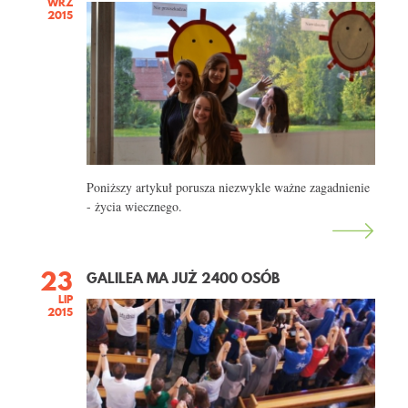
WRZ
2015
Poniższy artykuł porusza niezwykle ważne zagadnienie
- życia wiecznego.
23
GALILEA MA JUŻ 2400 OSÓB
LIP
2015